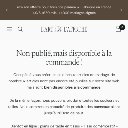
Passer
Livraison offerte pour tous nos panneaux · Fabriqué en France ·
au
Précédent
Suiva
4,9/5 +650 avis · +4000 mariages signés
contenu
0
L'Art
Navigation
De
L'Affiche
Non publié, mais disponible à la
commande !
Occupés à vous créer les plus beaux articles de mariage, de
nombreux articles n'ont pas encore été publiés sur notre site web
mais sont
bien disponibles à la commande
.
De la même façon, nous pouvons produire toutes les couleurs et
tailles. Nous sommes en capacité de produire des panneaux allant
jusqu'à 280cm de haut.
Bientôt en ligne : plans de table en tissus - Tissu comémoratif -