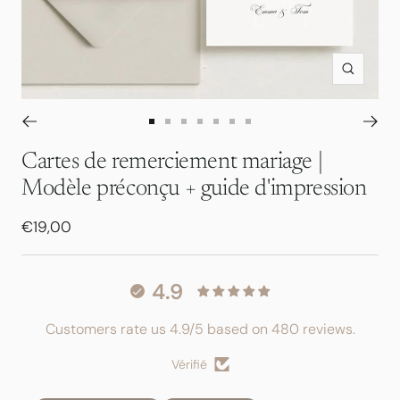
Zoom
Aller
Aller
Aller
Aller
Aller
Aller
Aller
au
au
au
au
au
au
au
Cartes de remerciement mariage |
slide
slide
slide
slide
slide
slide
slide
Modèle préconçu + guide d'impression
1
2
3
4
5
6
7
Prix
€19,00
de
vente
4.9
Customers rate us 4.9/5 based on 480 reviews.
Vérifié