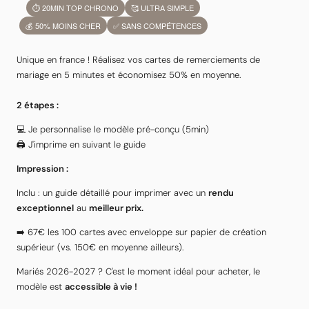
⏱ 20MIN TOP CHRONO
🥰 ULTRA SIMPLE
💰 50% MOINS CHER
✅ SANS COMPÉTENCES
Unique en france ! Réalisez vos cartes de remerciements de
mariage en 5 minutes et économisez 50% en moyenne.
2 étapes :
💻 Je personnalise le modèle pré-conçu (5min)
🖨 J'imprime en suivant le guide
Impression :
Inclu : un guide détaillé pour imprimer avec u
n
rendu
exceptionnel
au
meilleur prix.
➡️ 67€ les 100 cartes avec enveloppe sur papier de création
supérieur
(vs. 150€ en moyenne ailleurs).
Mariés 2026-2027 ? C'est le moment idéal pour acheter, le
modèle est
accessible à vie !