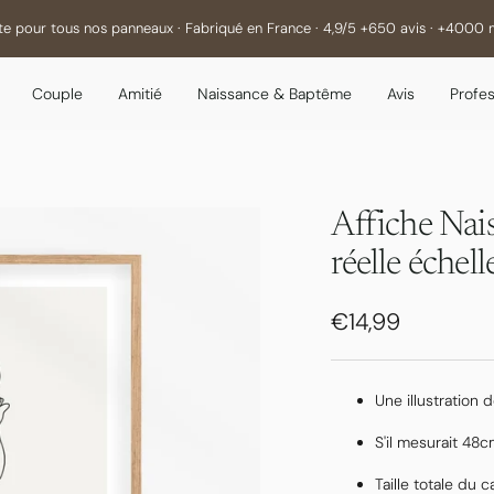
rte pour tous nos panneaux · Fabriqué en France · 4,9/5 +650 avis · +4000 
Couple
Amitié
Naissance & Baptême
Avis
Profes
Affiche Nais
réelle échell
Prix
€14,99
de
vente
Une illustration 
S'il mesurait 48
Taille totale du