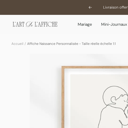
Passer
Livraison offe
Précédent
au
contenu
L'Art
Mariage
Mini-Journaux
De
L'Affiche
Accueil
Affiche Naissance Personnalisée - Taille réelle échelle 1:1