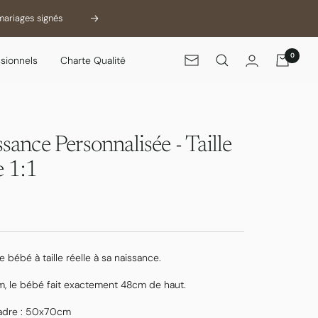
mariages signés
Suivant
0
sionnels
Charte Qualité
Newsletter
sance Personnalisée - Taille
e 1:1
de bébé à taille réelle à sa naissance.
cm, le bébé fait exactement 48cm de haut.
 cadre : 50x70cm