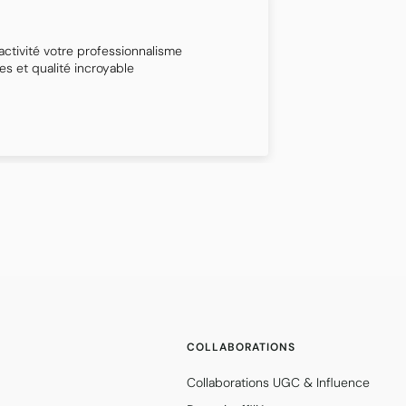
Affiche Lieu 
activité votre professionnalisme
GPS
s et qualité incroyable
Lali Christoph
COLLABORATIONS
Collaborations UGC & Influence