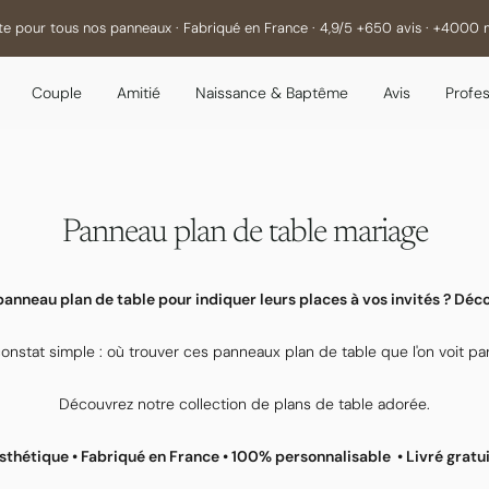
mariages : nous limitons la quantité de commandes en Juin. Passez la votre 
Couple
Amitié
Naissance & Baptême
Avis
Profes
Panneau plan de table mariage
anneau plan de table pour indiquer leurs places à vos invités ? Déc
constat simple : où trouver ces panneaux plan de table que l'on voit pa
Découvrez notre collection de plans de table adorée.
sthétique • Fabriqué en France • 100% personnalisable • Livré grat