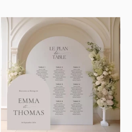
de
vente