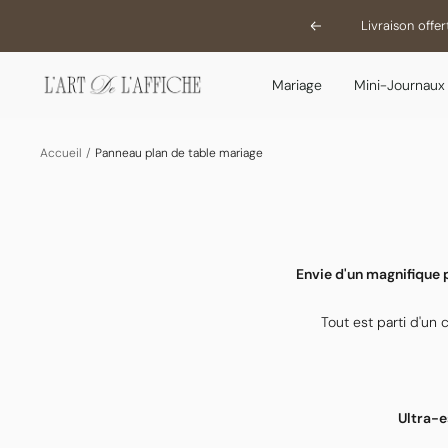
Passer
Saison des 
Précédent
au
contenu
L'Art
Mariage
Mini-Journaux
De
L'Affiche
Accueil
Panneau plan de table mariage
Envie d'un magnifique p
Tout est parti d'un 
Ultra-e