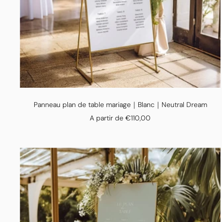
Panneau plan de table mariage｜Blanc｜Neutral Dream
Prix
A partir de €110,00
de
vente