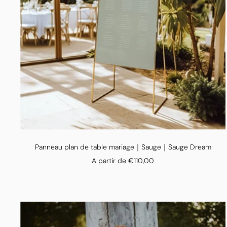
Panneau plan de table mariage｜Sauge｜Sauge Dream
Prix
A partir de €110,00
de
vente