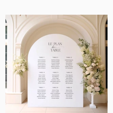
de
vente