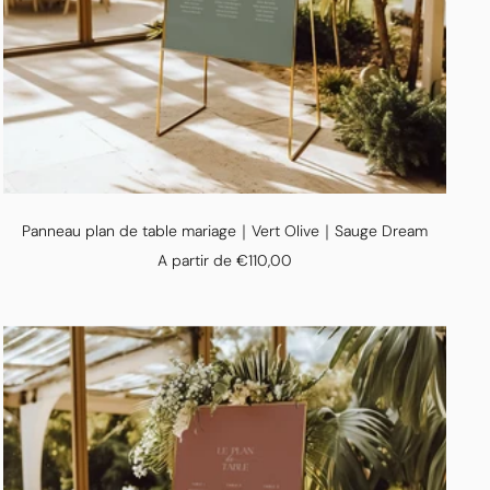
Panneau plan de table mariage｜Vert Olive｜Sauge Dream
Prix
A partir de €110,00
de
vente