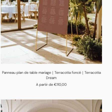
Panneau plan de table mariage｜Terracotta foncé｜Terracotta
Dream
Prix
A partir de €110,00
de
vente