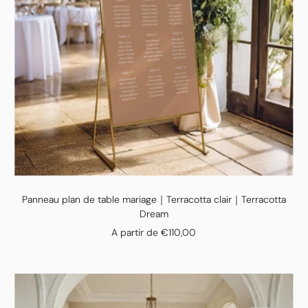
Panneau plan de table mariage｜Terracotta clair｜Terracotta
Dream
Prix
A partir de €110,00
de
vente