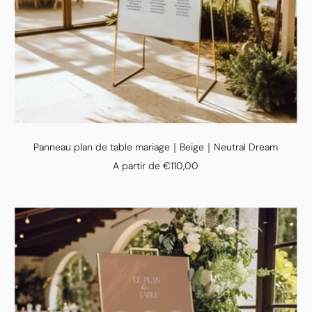
Panneau plan de table mariage｜Beige｜Neutral Dream
Prix
A partir de €110,00
de
vente