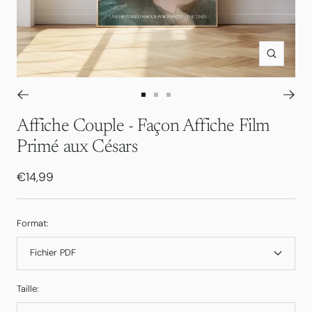
Zoom
Aller
Aller
Aller
au
au
au
Affiche Couple - Façon Affiche Film
slide
slide
slide
Primé aux Césars
1
2
3
Prix
€14,99
de
vente
Format:
Fichier PDF
Taille: