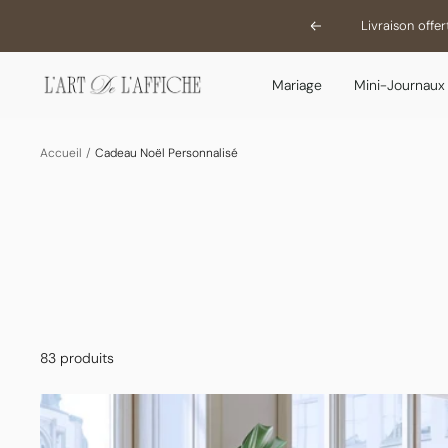
Passer
Livraison offe
Précédent
au
contenu
L'Art
Mariage
Mini-Journaux
De
L'Affiche
Accueil
Cadeau Noël Personnalisé
83 produits