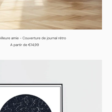
illeure amie - Couverture de journal rétro
Prix
A partir de €14,99
de
vente