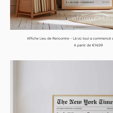
Affiche Lieu de Rencontre - Là où tout a commencé
Prix
A partir de €14,99
de
vente