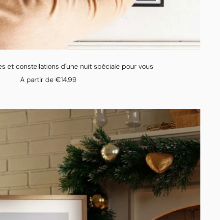
es et constellations d'une nuit spéciale pour vous
Prix
A partir de €14,99
de
vente