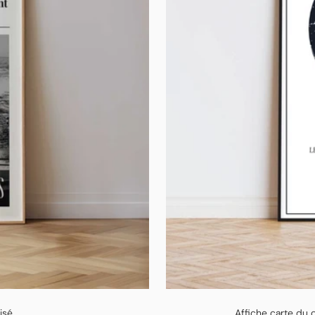
isé
Affiche carte du 