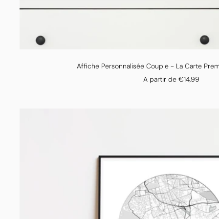
Affiche Personnalisée Couple - La Carte Pre
Prix
A partir de €14,99
de
vente