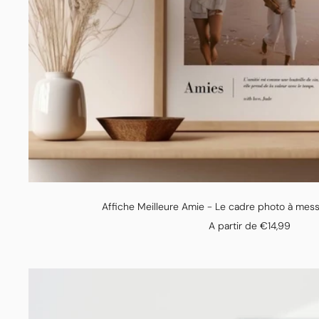
Affiche Meilleure Amie - Le cadre photo à mes
Prix
A partir de €14,99
de
vente