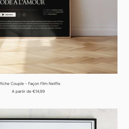
fiche Couple - Façon Film Netflix
Prix
A partir de €14,99
de
vente