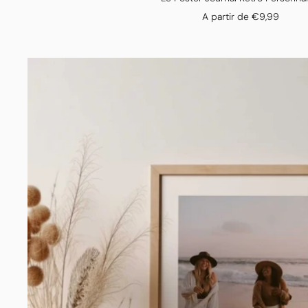
Prix
A partir de €9,99
de
vente