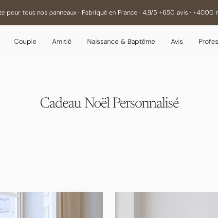
rte pour tous nos panneaux · Fabriqué en France · 4,9/5 +650 avis · +4000 
Couple
Amitié
Naissance & Baptême
Avis
Profes
Cadeau Noël Personnalisé