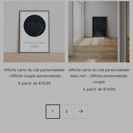
vente
Affiche carte du ciel personnalisée
Affiche carte du ciel personnalisée
- Affiche couple personnalisée
bleu nuit - Affiche personnalisée
couple
Prix
A partir de €14,99
Prix
A partir de €14,99
de
de
vente
vente
1
2