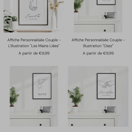
Affiche Personnalisée Couple -
Affiche Personnalisée Couple -
L'illustration "Les Mains Liées"
Illustration "Osez"
Prix
Prix
A partir de €9,99
A partir de €9,99
de
de
vente
vente