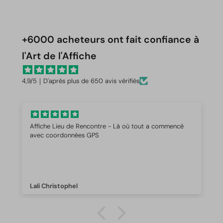
+6000 acheteurs ont fait confiance à
l'Art de l'Affiche
4,9/5｜D'après plus de 650 avis vérifiés
Tout est parfait 💓
Je vous recommande l’art de l’affiche si vous cherchez
un plan de table, ou un panneau de bienvenue. Je suis
absolument satisfaite. Ils ont été force de proposition
et on répondu sans aucun problème à mes questions
et interrogations ! Les design sont de très bonne
qualité. Je recommande !
Clémence Meliné Châtelain