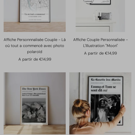
Affiche Personnnalisée Couple - Là
Affiche Couple Personnalisée -
où tout a commencé avec photo
L'Illustration "Moon"
polaroïd
Prix
A partir de €14,99
Prix
A partir de €14,99
de
de
vente
vente