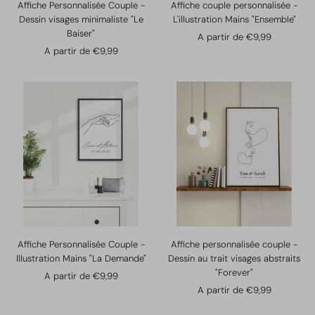
Affiche Personnalisée Couple -
Affiche couple personnalisée -
Dessin visages minimaliste "Le
L'illustration Mains "Ensemble"
Baiser"
Prix
A partir de €9,99
Prix
A partir de €9,99
de
de
vente
vente
Affiche Personnalisée Couple -
Affiche personnalisée couple -
Illustration Mains "La Demande"
Dessin au trait visages abstraits
"Forever"
Prix
A partir de €9,99
Prix
A partir de €9,99
de
de
vente