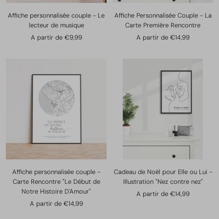
Affiche personnalisée couple - Le
Affiche Personnalisée Couple - La
lecteur de musique
Carte Première Rencontre
Prix
Prix
A partir de €9,99
A partir de €14,99
de
de
vente
vente
Affiche personnalisée couple -
Cadeau de Noël pour Elle ou Lui -
Carte Rencontre "Le Début de
Illustration "Nez contre nez"
Notre Histoire D'Amour"
Prix
A partir de €14,99
Prix
A partir de €14,99
de
de
vente