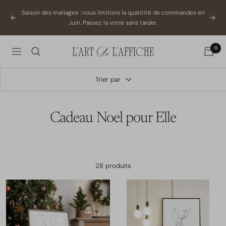
Passer
Saison des mariages : nous limitons la quantité de commandes en
au
Précédent
Suiva
Juin. Passez la votre sans tarder.
contenu
0
L'Art
Navigation
De
L'Affiche
Trier par
Cadeau Noel pour Elle
28 produits