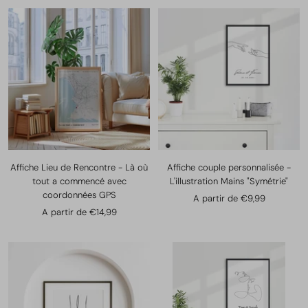
vente
Affiche Lieu de Rencontre - Là où
Affiche couple personnalisée -
tout a commencé avec
L'illustration Mains "Symétrie"
coordonnées GPS
Prix
A partir de €9,99
Prix
A partir de €14,99
de
de
vente
vente