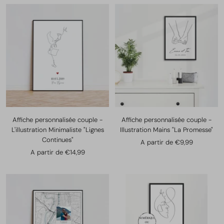
vente
Affiche personnalisée couple -
Affiche personnalisée couple -
L'illustration Minimaliste "Lignes
Illustration Mains "La Promesse"
Continues"
Prix
A partir de €9,99
Prix
A partir de €14,99
de
de
vente
vente