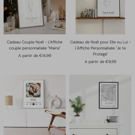
Cadeau Couple Noël - L'Affiche
Cadeau de Noël pour Elle ou Lui -
couple personnalisée "Mains"
L'Affiche Personnalisée "Je te
Protège"
Prix
A partir de €14,99
Prix
A partir de €9,99
de
de
vente
vente