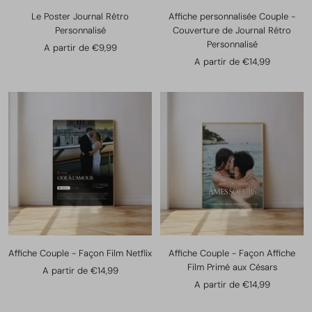
Le Poster Journal Rétro
Affiche personnalisée Couple -
Personnalisé
Couverture de Journal Rétro
Personnalisé
Prix
A partir de €9,99
Prix
A partir de €14,99
de
de
vente
vente
Affiche Couple - Façon Film Netflix
Affiche Couple - Façon Affiche
Film Primé aux Césars
Prix
A partir de €14,99
Prix
A partir de €14,99
de
de
vente